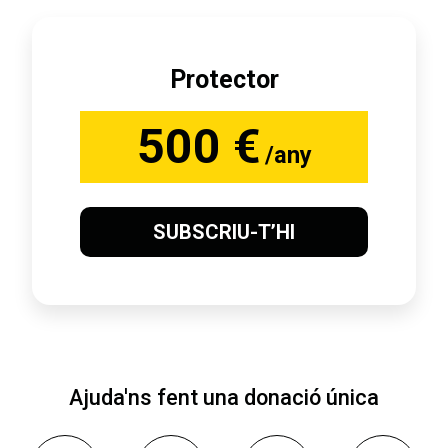
Protector
500 €
/any
SUBSCRIU-T’HI
Ajuda'ns fent una donació única