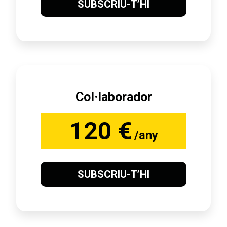
SUBSCRIU-T’HI
Col·laborador
120 €
/any
SUBSCRIU-T’HI