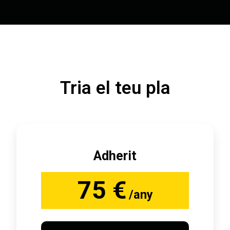
Tria el teu pla
Adherit
75 €
/any