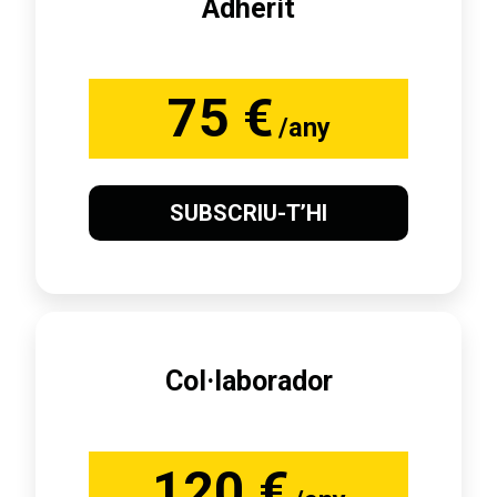
Adherit
75 €
/any
SUBSCRIU-T’HI
Col·laborador
120 €