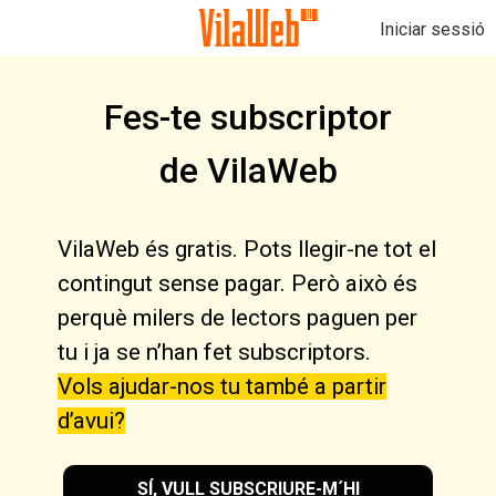
Iniciar sessió
Fes-te subscriptor
de VilaWeb
VilaWeb és gratis. Pots llegir-ne tot el
contingut sense pagar. Però això és
perquè milers de lectors paguen per
tu i ja se n’han fet subscriptors.
Vols ajudar-nos tu també a partir
d’avui?
SÍ, VULL SUBSCRIURE-M´HI