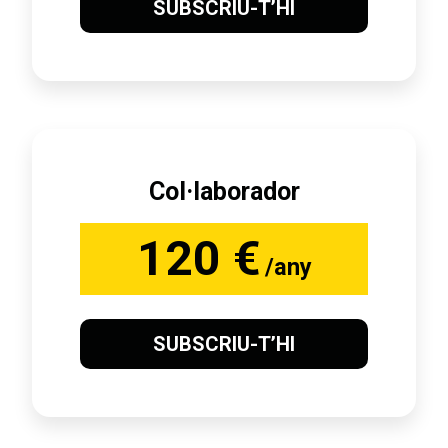
SUBSCRIU-T’HI
Col·laborador
120 €
/any
SUBSCRIU-T’HI