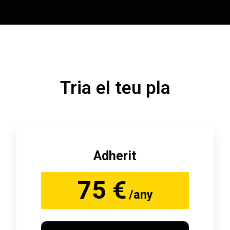
Tria el teu pla
Adherit
75 €
/any