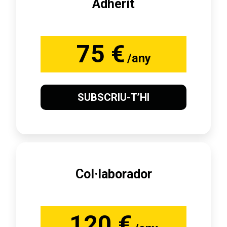
Adherit
75 €
/any
SUBSCRIU-T’HI
Col·laborador
120 €