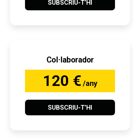
SUBSCRIU-T’HI
Col·laborador
120 €
/any
SUBSCRIU-T’HI