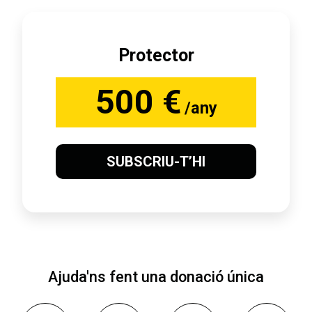
Protector
500 €
/any
SUBSCRIU-T’HI
Ajuda'ns fent una donació única