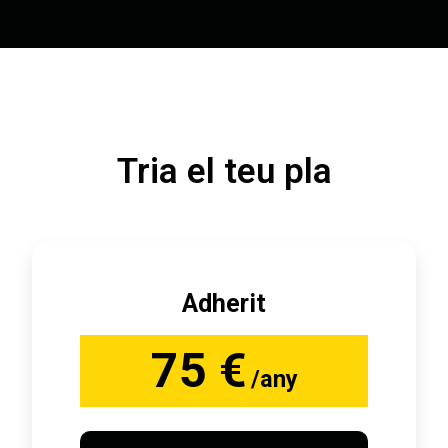
Tria el teu pla
Adherit
75 €
/any