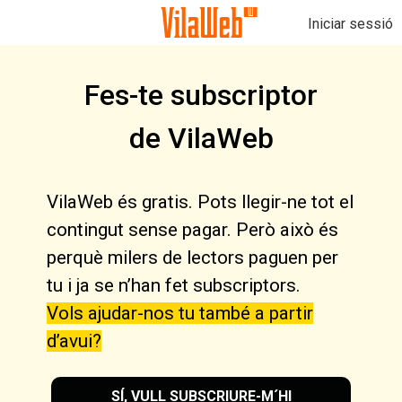
Iniciar sessió
Fes-te subscriptor
de VilaWeb
VilaWeb és gratis. Pots llegir-ne tot el
contingut sense pagar. Però això és
perquè milers de lectors paguen per
tu i ja se n’han fet subscriptors.
Vols ajudar-nos tu també a partir
d’avui?
SÍ, VULL SUBSCRIURE-M´HI