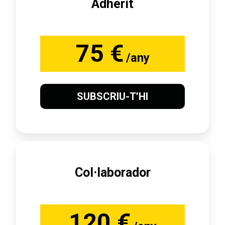
Adherit
75 €
/any
SUBSCRIU-T’HI
Col·laborador
120 €