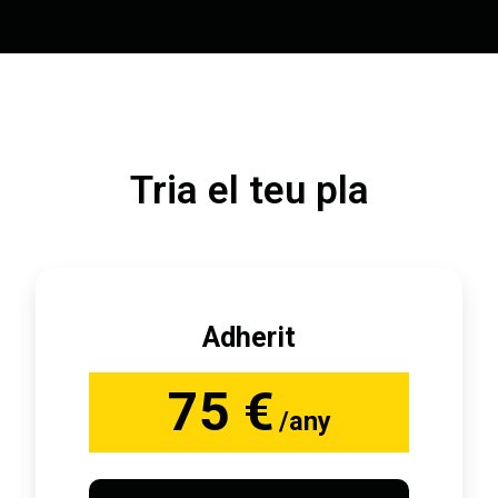
Tria el teu pla
Adherit
75 €
/any