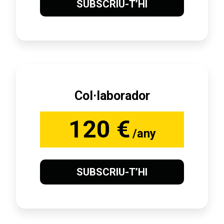
SUBSCRIU-T’HI
Col·laborador
120 €
/any
SUBSCRIU-T’HI