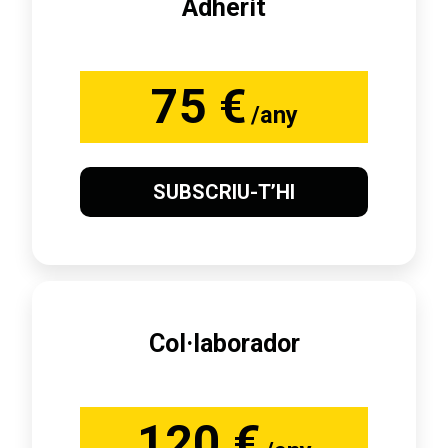
Adherit
75 €
/any
SUBSCRIU-T’HI
Col·laborador
120 €