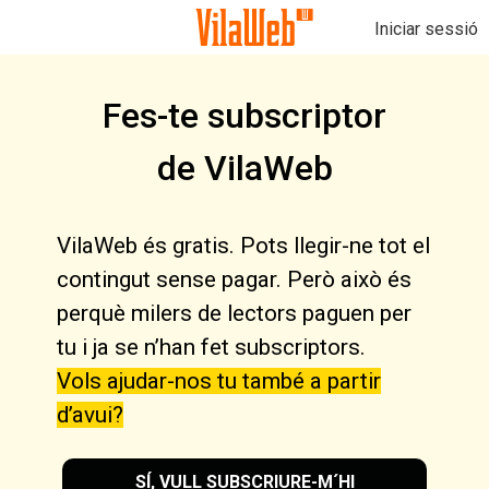
Iniciar sessió
Fes-te subscriptor
de VilaWeb
VilaWeb és gratis. Pots llegir-ne tot el
contingut sense pagar. Però això és
perquè milers de lectors paguen per
tu i ja se n’han fet subscriptors.
Vols ajudar-nos tu també a partir
d’avui?
SÍ, VULL SUBSCRIURE-M´HI