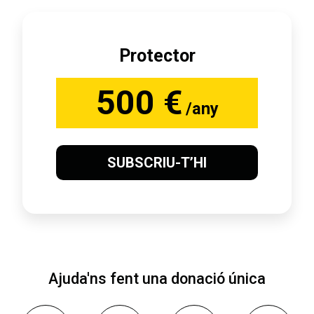
Protector
500 €
/any
SUBSCRIU-T’HI
Ajuda'ns fent una donació única