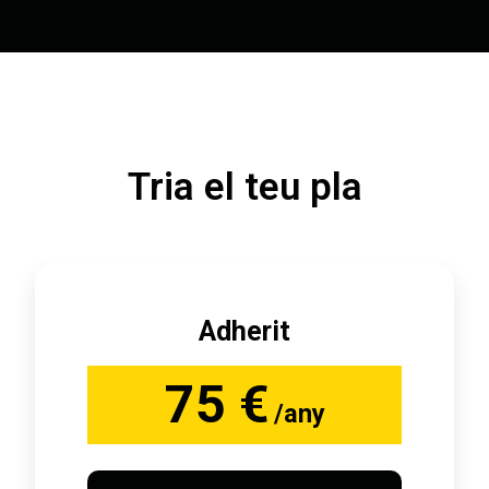
Tria el teu pla
Adherit
75 €
/any