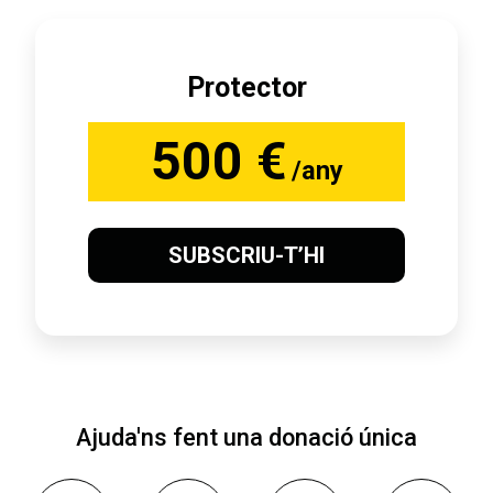
Protector
500 €
/any
SUBSCRIU-T’HI
Ajuda'ns fent una donació única