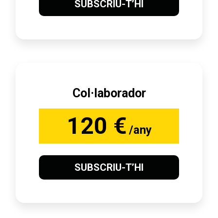
SUBSCRIU-T’HI
Col·laborador
120 €
/any
SUBSCRIU-T’HI