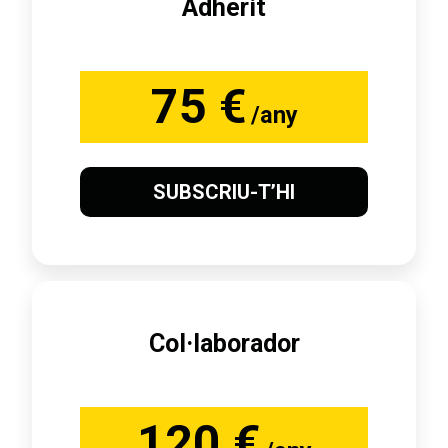
Adherit
75 €
/any
SUBSCRIU-T’HI
Col·laborador
120 €