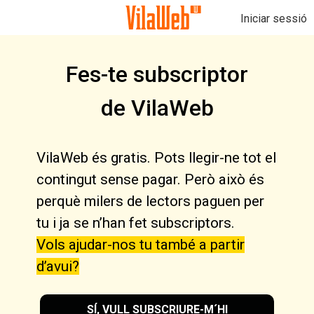
Iniciar sessió
Fes-te subscriptor
de VilaWeb
VilaWeb és gratis. Pots llegir-ne tot el
contingut sense pagar. Però això és
perquè milers de lectors paguen per
tu i ja se n’han fet subscriptors.
Vols ajudar-nos tu també a partir
d’avui?
SÍ, VULL SUBSCRIURE-M´HI