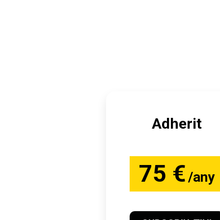
Adherit
75 €
/any