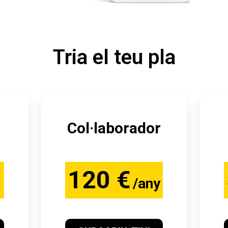
Tria el teu pla
Col·laborador
120 €
/any