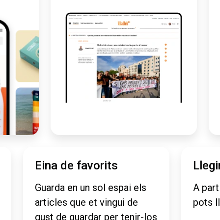
Eina de favorits
Llegi
Guarda en un sol espai els
A part
articles que et vingui de
pots l
gust de guardar per tenir-los