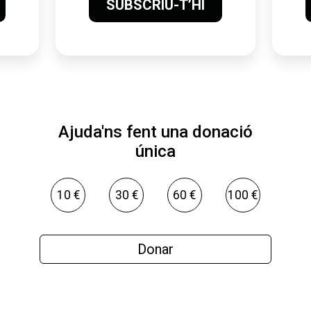
SUBSCRIU-T’HI
Ajuda'ns fent una donació
única
10 €
30 €
60 €
100 €
Donar