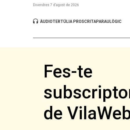
Divendres 7 d’agost de 2026
ÀUDIO
TERTÚLIA PROSCRITA
PARAULÒGIC
Fes-te
subscripto
de VilaWe