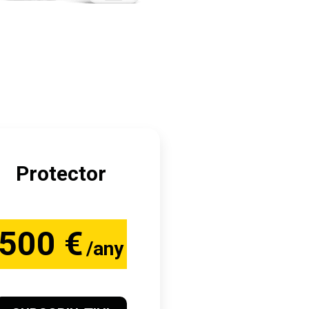
Protector
500 €
/any