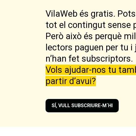
VilaWeb és gratis. Pots 
tot el contingut sense 
Però això és perquè mi
lectors paguen per tu i 
n’han fet subscriptors.
Vols ajudar-nos tu tam
partir d’avui?
SÍ, VULL SUBSCRIURE-M´HI