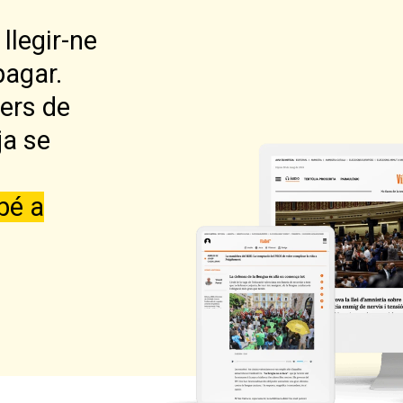
llegir-ne
pagar.
lers de
ja se
bé a