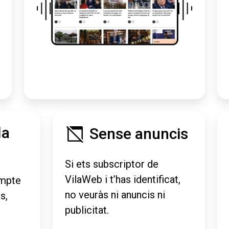
la
Sense anuncis
Si ets subscriptor de
VilaWeb i t’has identificat,
mpte
no veuràs ni anuncis ni
s,
publicitat.