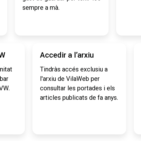
sempre a mà.
VW
Accedir a l’arxiu
nitat
Tindràs accés exclusiu a
obar
l'arxiu de VilaWeb per
aVW.
consultar les portades i els
articles publicats de fa anys.