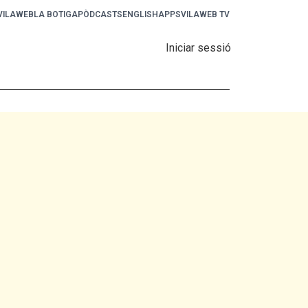
 VILAWEB
LA BOTIGA
PÒDCASTS
ENGLISH
APPS
VILAWEB TV
Iniciar sessió