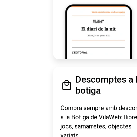
Descomptes a 
botiga
Compra sempre amb desco
a la Botiga de VilaWeb: llibre
jocs, samarretes, objectes
variats...