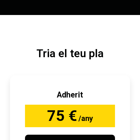
Tria el teu pla
Adherit
75 €
/any