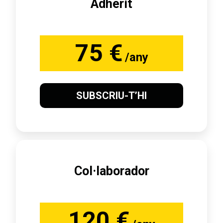
Adherit
75 €
/any
SUBSCRIU-T’HI
Col·laborador
120 €