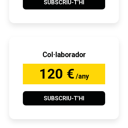
SUBSCRIU-T’HI
Col·laborador
120 €
/any
SUBSCRIU-T’HI