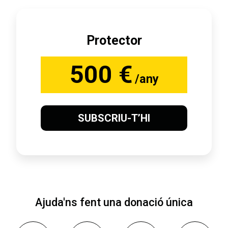
Protector
500 €
/any
SUBSCRIU-T’HI
Ajuda'ns fent una donació única