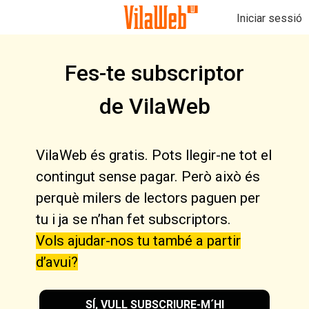
Iniciar sessió
Fes-te subscriptor
de VilaWeb
VilaWeb és gratis. Pots llegir-ne tot el
contingut sense pagar. Però això és
perquè milers de lectors paguen per
tu i ja se n’han fet subscriptors.
Vols ajudar-nos tu també a partir
d’avui?
SÍ, VULL SUBSCRIURE-M´HI