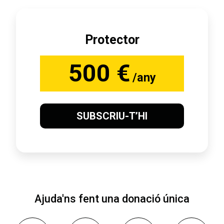
Protector
500 €
/any
SUBSCRIU-T’HI
Ajuda'ns fent una donació única