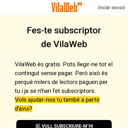
Iniciar sessió
Fes-te subscriptor
de VilaWeb
VilaWeb és gratis. Pots llegir-ne tot el
contingut sense pagar. Però això és
perquè milers de lectors paguen per
tu i ja se n’han fet subscriptors.
Vols ajudar-nos tu també a partir
d’avui?
SÍ, VULL SUBSCRIURE-M´HI