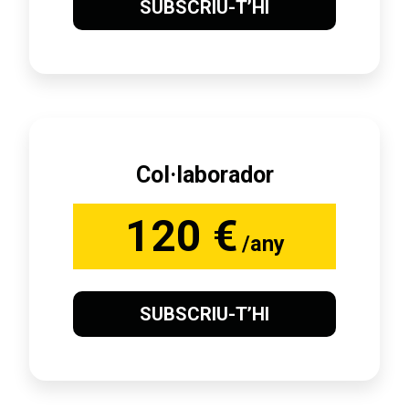
SUBSCRIU-T’HI
Col·laborador
120 €
/any
SUBSCRIU-T’HI