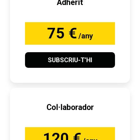
Adherit
75 €
/any
SUBSCRIU-T’HI
Col·laborador
120 €