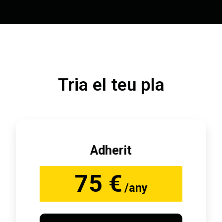
Tria el teu pla
Adherit
75 €
/any