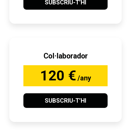
SUBSCRIU-T’HI
Col·laborador
120 €
/any
SUBSCRIU-T’HI