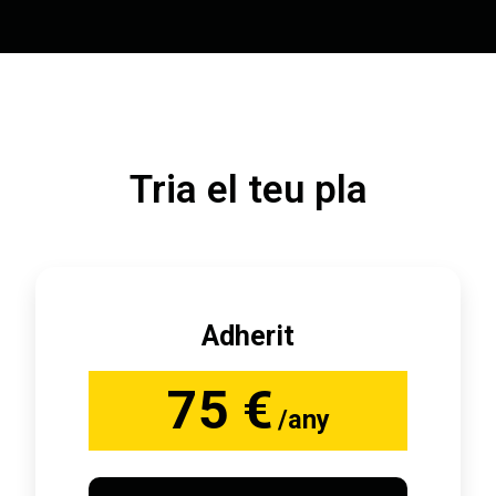
Tria el teu pla
Adherit
75 €
/any