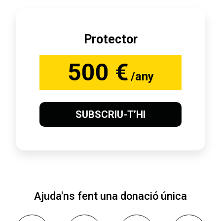
Protector
500 €
/any
SUBSCRIU-T’HI
Ajuda'ns fent una donació única