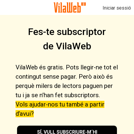
Iniciar sessió
Fes-te subscriptor
de VilaWeb
VilaWeb és gratis. Pots llegir-ne tot el
contingut sense pagar. Però això és
perquè milers de lectors paguen per
tu i ja se n’han fet subscriptors.
Vols ajudar-nos tu també a partir
d’avui?
SÍ, VULL SUBSCRIURE-M´HI