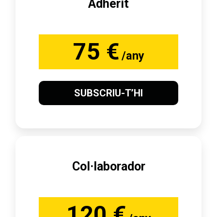
Adherit
75 €
/any
SUBSCRIU-T’HI
Col·laborador
120 €