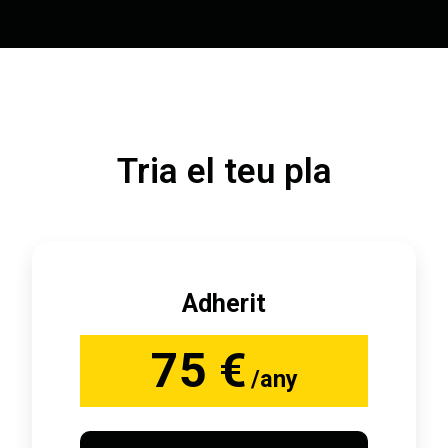
Tria el teu pla
Adherit
75 €
/any