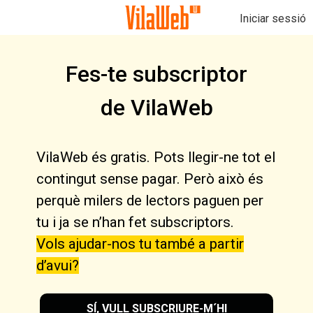
Iniciar sessió
Fes-te subscriptor
de VilaWeb
VilaWeb és gratis. Pots llegir-ne tot el
contingut sense pagar. Però això és
perquè milers de lectors paguen per
tu i ja se n’han fet subscriptors.
Vols ajudar-nos tu també a partir
d’avui?
SÍ, VULL SUBSCRIURE-M´HI