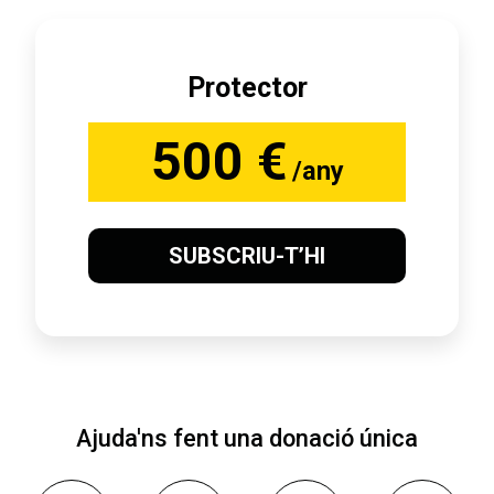
Protector
500 €
/any
SUBSCRIU-T’HI
Ajuda'ns fent una donació única