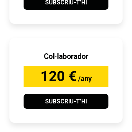
SUBSCRIU-T’HI
Col·laborador
120 €
/any
SUBSCRIU-T’HI