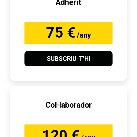
Adherit
75 €
/any
SUBSCRIU-T’HI
Col·laborador
120 €