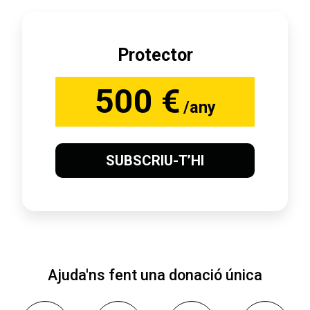
Protector
500 €
/any
SUBSCRIU-T’HI
Ajuda'ns fent una donació única