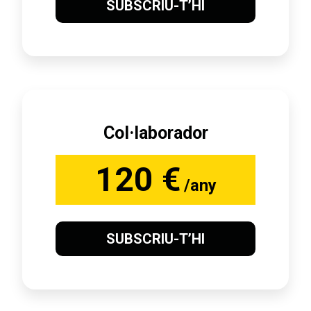
SUBSCRIU-T’HI
Col·laborador
120 €
/any
SUBSCRIU-T’HI