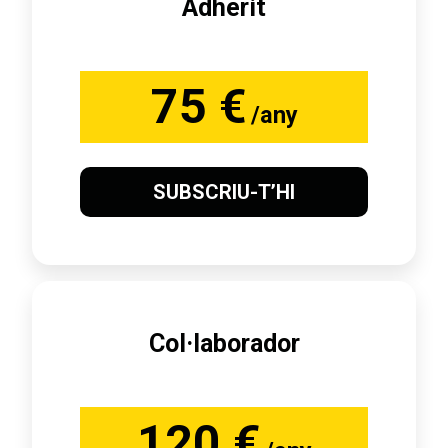
Adherit
75 €
/any
SUBSCRIU-T’HI
Col·laborador
120 €