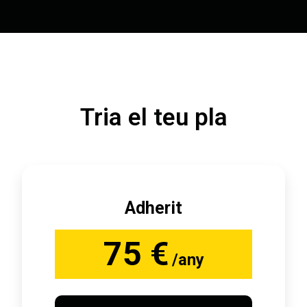
Tria el teu pla
Adherit
75 €
/any