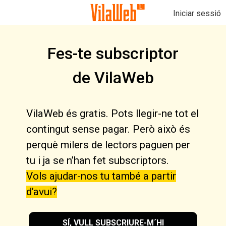
Iniciar sessió
Fes-te subscriptor
de VilaWeb
VilaWeb és gratis. Pots llegir-ne tot el
contingut sense pagar. Però això és
perquè milers de lectors paguen per
tu i ja se n’han fet subscriptors.
Vols ajudar-nos tu també a partir
d’avui?
SÍ, VULL SUBSCRIURE-M´HI