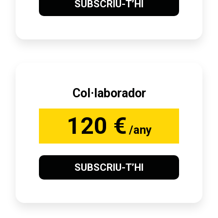
SUBSCRIU-T’HI
Col·laborador
120 €
/any
SUBSCRIU-T’HI