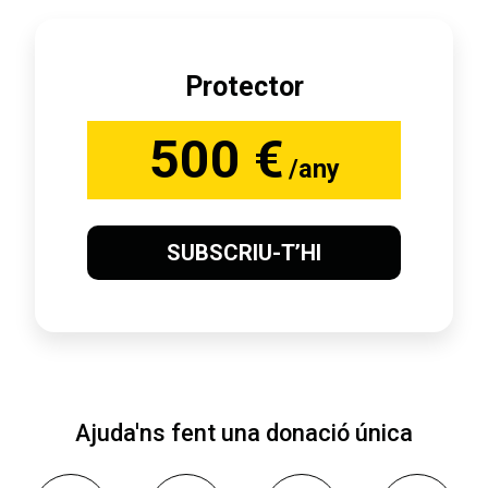
Protector
500 €
/any
SUBSCRIU-T’HI
Ajuda'ns fent una donació única