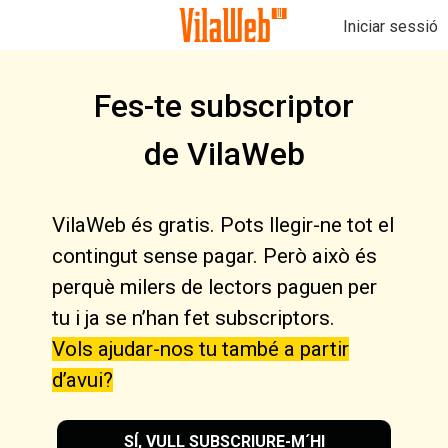
Iniciar sessió
Fes-te subscriptor
de VilaWeb
VilaWeb és gratis. Pots llegir-ne tot el
contingut sense pagar. Però això és
perquè milers de lectors paguen per
tu i ja se n’han fet subscriptors.
Vols ajudar-nos tu també a partir
d’avui?
SÍ, VULL SUBSCRIURE-M´HI