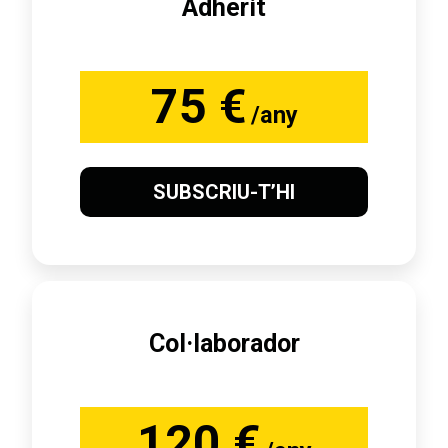
Adherit
75 €
/any
SUBSCRIU-T’HI
Col·laborador
120 €