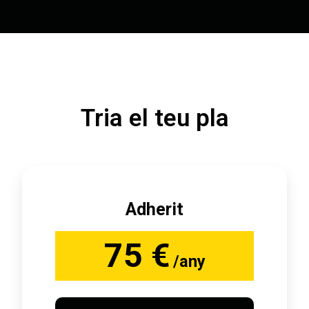
Tria el teu pla
Adherit
75 €
/any