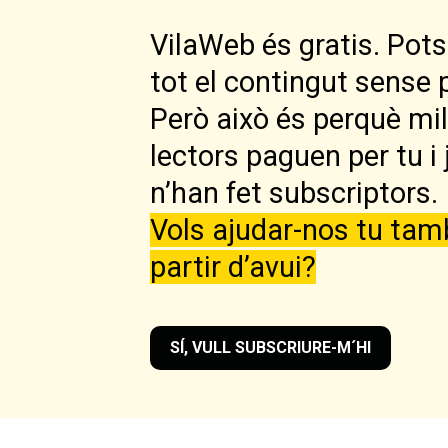
VilaWeb és gratis. Pots 
tot el contingut sense 
Però això és perquè mi
lectors paguen per tu i 
n’han fet subscriptors.
Vols ajudar-nos tu tam
partir d’avui?
SÍ, VULL SUBSCRIURE-M´HI