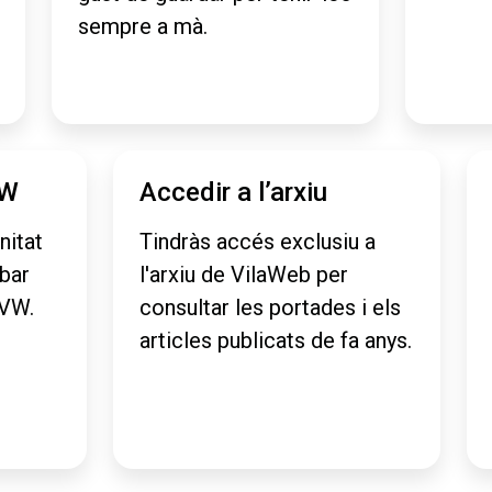
sempre a mà.
VW
Accedir a l’arxiu
nitat
Tindràs accés exclusiu a
obar
l'arxiu de VilaWeb per
aVW.
consultar les portades i els
articles publicats de fa anys.