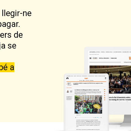
llegir-ne
pagar.
lers de
ja se
bé a