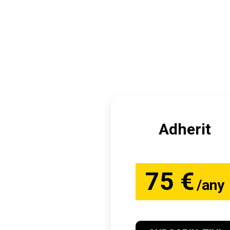
Adherit
75 €
/any