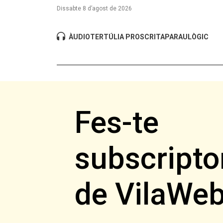
Dissabte 8 d’agost de 2026
ÀUDIO
TERTÚLIA PROSCRITA
PARAULÒGIC
Fes-te
subscripto
de VilaWe