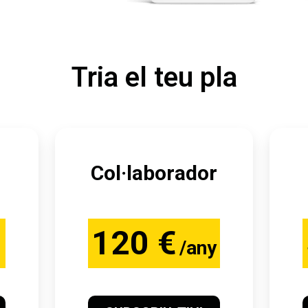
Tria el teu pla
Col·laborador
120 €
/any