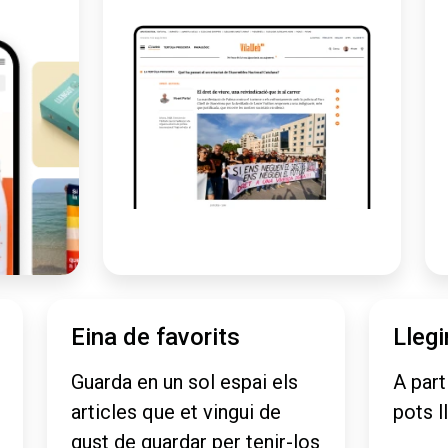
Eina de favorits
Llegi
Guarda en un sol espai els
A part
articles que et vingui de
pots l
gust de guardar per tenir-los