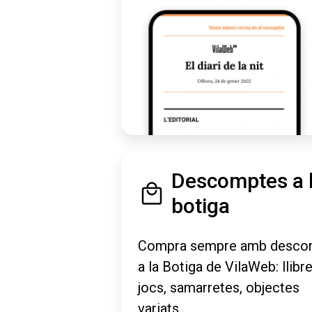
Descomptes a 
botiga
Compra sempre amb desco
a la Botiga de VilaWeb: llibre
jocs, samarretes, objectes
variats...