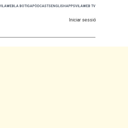
 VILAWEB
LA BOTIGA
PÒDCASTS
ENGLISH
APPS
VILAWEB TV
Iniciar sessió