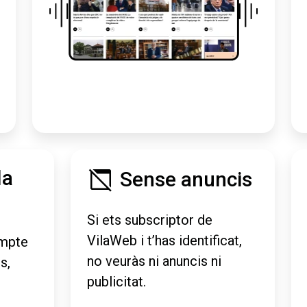
la
Sense anuncis
Si ets subscriptor de
VilaWeb i t’has identificat,
mpte
no veuràs ni anuncis ni
s,
publicitat.