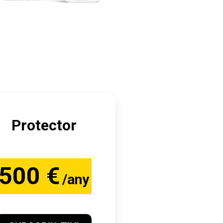
Protector
500 €
/any