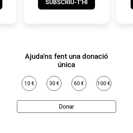
SUBSCRIU-T’HI
Ajuda'ns fent una donació
única
10 €
30 €
60 €
100 €
Donar