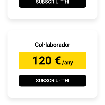
SUBSCRIU-T’HI
Col·laborador
120 €
/any
SUBSCRIU-T’HI