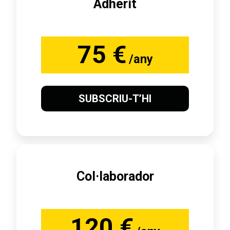
Adherit
75 €
/any
SUBSCRIU-T’HI
Col·laborador
120 €