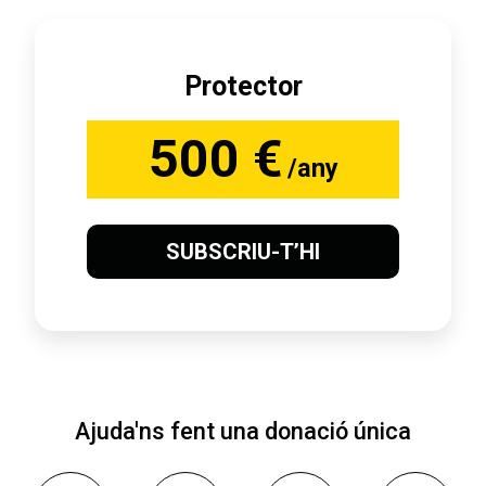
Protector
500 €
/any
SUBSCRIU-T’HI
Ajuda'ns fent una donació única