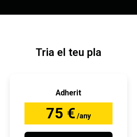
Tria el teu pla
Adherit
75 €
/any