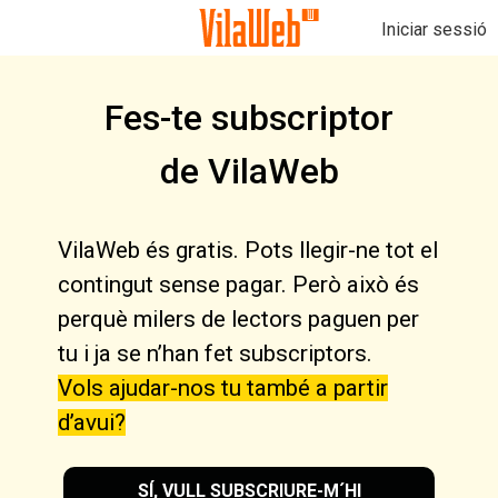
Iniciar sessió
Fes-te subscriptor
de VilaWeb
VilaWeb és gratis. Pots llegir-ne tot el
contingut sense pagar. Però això és
perquè milers de lectors paguen per
tu i ja se n’han fet subscriptors.
Vols ajudar-nos tu també a partir
d’avui?
SÍ, VULL SUBSCRIURE-M´HI