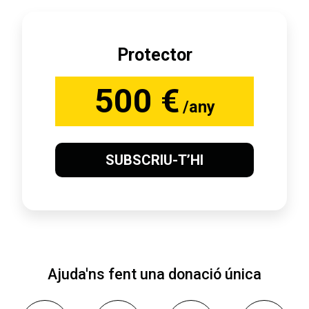
Protector
500 €
/any
SUBSCRIU-T’HI
Ajuda'ns fent una donació única