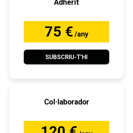
Adherit
75 €
/any
SUBSCRIU-T’HI
Col·laborador
120 €