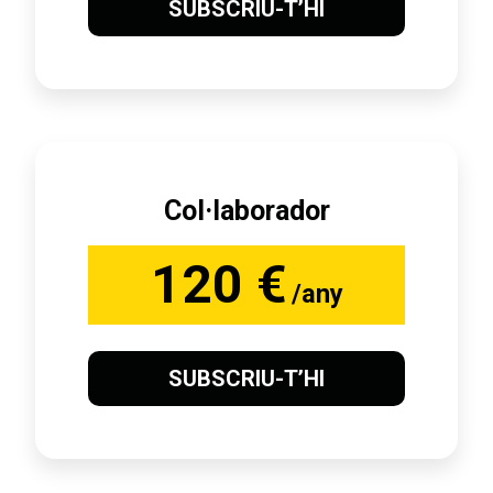
SUBSCRIU-T’HI
Col·laborador
120 €
/any
SUBSCRIU-T’HI