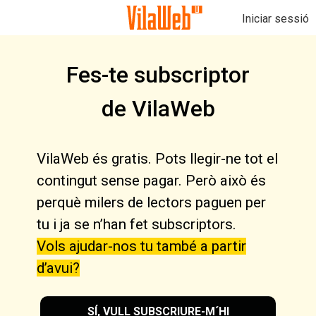
Iniciar sessió
Fes-te subscriptor
de VilaWeb
VilaWeb és gratis. Pots llegir-ne tot el
contingut sense pagar. Però això és
perquè milers de lectors paguen per
tu i ja se n’han fet subscriptors.
Vols ajudar-nos tu també a partir
d’avui?
SÍ, VULL SUBSCRIURE-M´HI