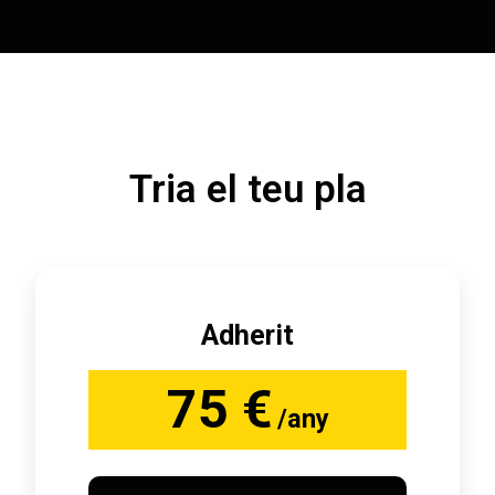
Tria el teu pla
Adherit
75 €
/any