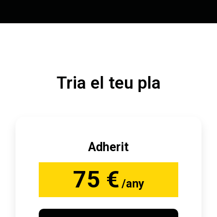
Tria el teu pla
Adherit
75 €
/any