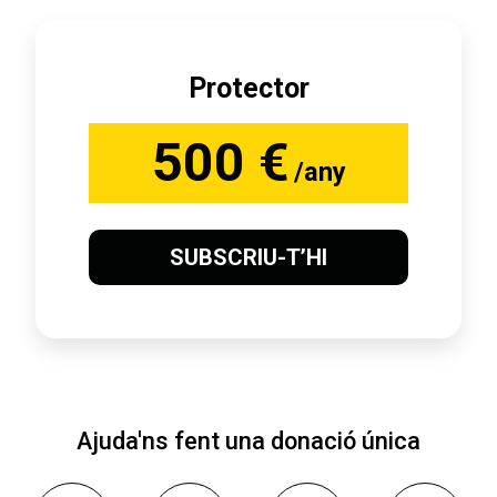
Protector
500 €
/any
SUBSCRIU-T’HI
Ajuda'ns fent una donació única