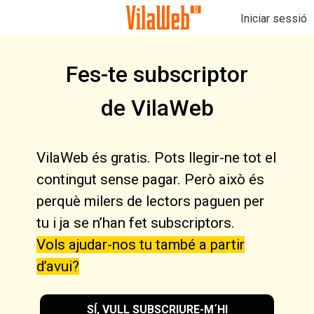
Iniciar sessió
Fes-te subscriptor
de VilaWeb
VilaWeb és gratis. Pots llegir-ne tot el
contingut sense pagar. Però això és
perquè milers de lectors paguen per
tu i ja se n’han fet subscriptors.
Vols ajudar-nos tu també a partir
d’avui?
SÍ, VULL SUBSCRIURE-M´HI