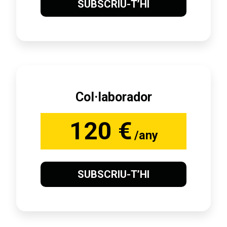
SUBSCRIU-T’HI
Col·laborador
120 €
/any
SUBSCRIU-T’HI