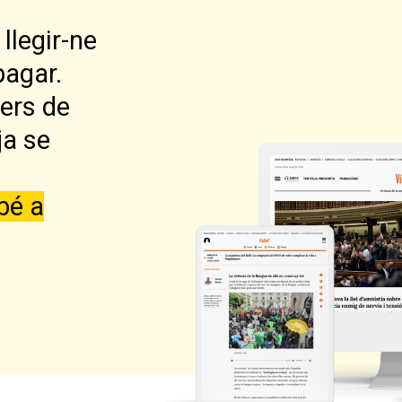
llegir-ne
pagar.
lers de
ja se
bé a