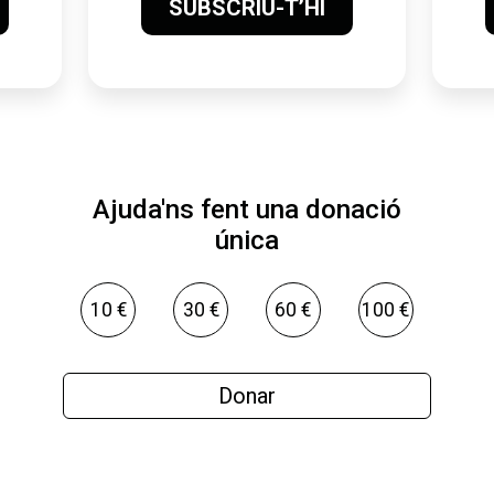
SUBSCRIU-T’HI
Ajuda'ns fent una donació
única
10 €
30 €
60 €
100 €
Donar