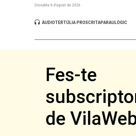
Dissabte 8 d’agost de 2026
ÀUDIO
TERTÚLIA PROSCRITA
PARAULÒGIC
Fes-te
subscripto
de VilaWe