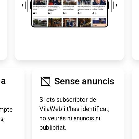
la
Sense anuncis
Si ets subscriptor de
VilaWeb i t’has identificat,
mpte
no veuràs ni anuncis ni
s,
publicitat.