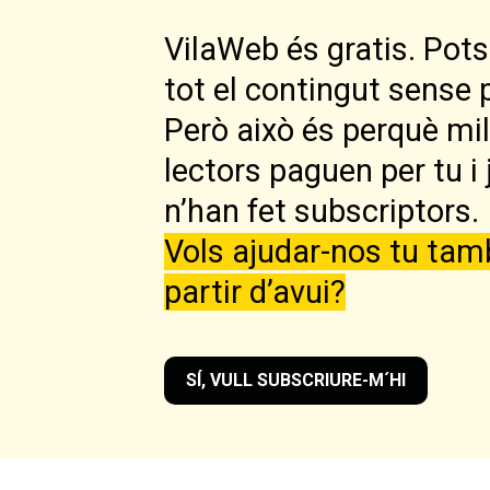
VilaWeb és gratis. Pots 
tot el contingut sense 
Però això és perquè mi
lectors paguen per tu i 
n’han fet subscriptors.
Vols ajudar-nos tu tam
partir d’avui?
SÍ, VULL SUBSCRIURE-M´HI