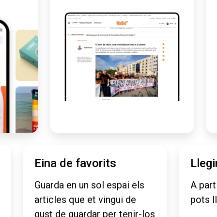
Eina de favorits
Llegi
Guarda en un sol espai els
A part
articles que et vingui de
pots l
gust de guardar per tenir-los