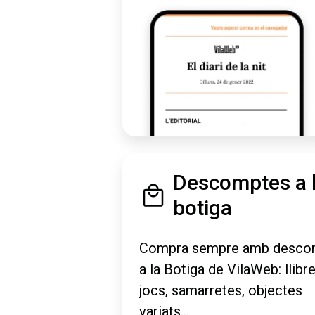
Descomptes a 
botiga
Compra sempre amb desco
a la Botiga de VilaWeb: llibre
jocs, samarretes, objectes
variats...