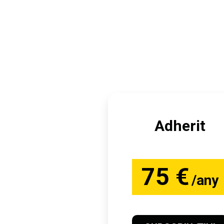
Adherit
75 €
/any