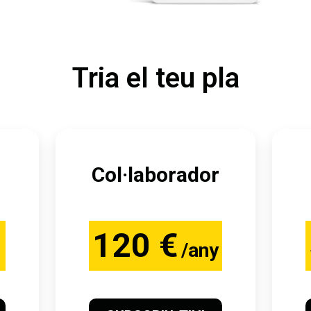
Tria el teu pla
Col·laborador
120 €
/any