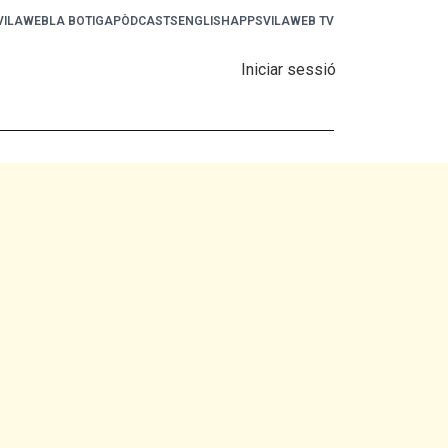
 VILAWEB
LA BOTIGA
PÒDCASTS
ENGLISH
APPS
VILAWEB TV
Iniciar sessió