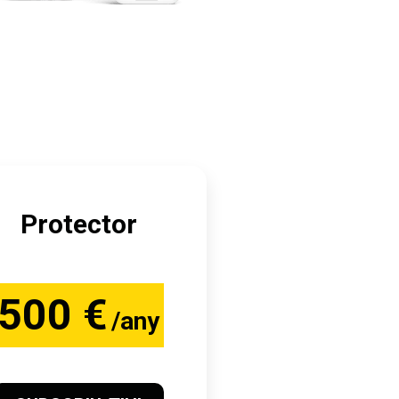
Protector
500 €
/any