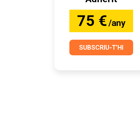
75 €
/any
SUBSCRIU-T’HI