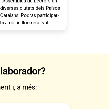
l’Assemblea de Lectors en
diverses ciutats dels Països
Catalans. Podràs participar-
hi amb un lloc reservat.
·laborador?
rit i, a més: