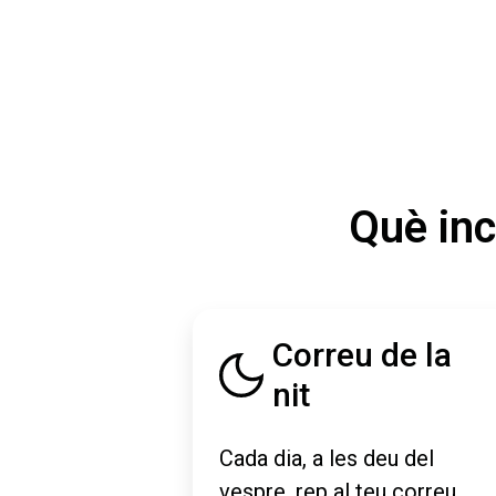
Què inc
Correu de la
nit
Cada dia, a les deu del
vespre, rep al teu correu