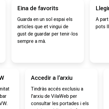
Eina de favorits
Llegi
Guarda en un sol espai els
A part
articles que et vingui de
pots l
gust de guardar per tenir-los
sempre a mà.
VW
Accedir a l’arxiu
nitat
Tindràs accés exclusiu a
obar
l'arxiu de VilaWeb per
aVW.
consultar les portades i els