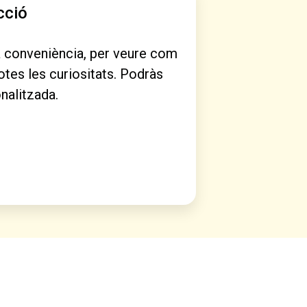
cció
 a conveniència, per veure com
totes les curiositats. Podràs
nalitzada.