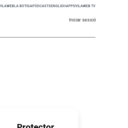
 VILAWEB
LA BOTIGA
PÒDCASTS
ENGLISH
APPS
VILAWEB TV
Iniciar sessió
Protector