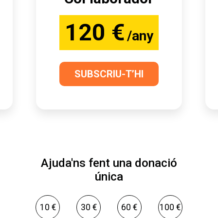
120 €
/any
SUBSCRIU-T’HI
Ajuda'ns fent una donació
única
10 €
30 €
60 €
100 €