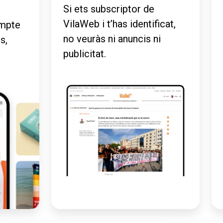
Si ets subscriptor de
VilaWeb i t’has identificat,
mpte
no veuràs ni anuncis ni
s,
publicitat.