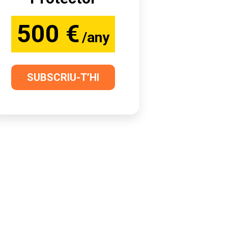
500 €
/any
SUBSCRIU-T’HI