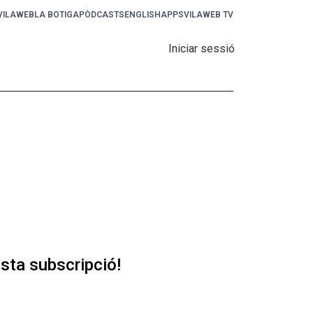
 VILAWEB
LA BOTIGA
PÒDCASTS
ENGLISH
APPS
VILAWEB TV
Iniciar sessió
sta subscripció!