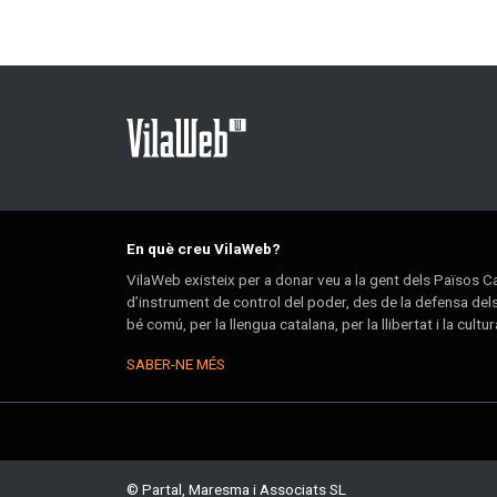
En què creu VilaWeb?
VilaWeb existeix per a donar veu a la gent dels Països Ca
d’instrument de control del poder, des de la defensa dels
bé comú, per la llengua catalana, per la llibertat i la cultur
SABER-NE MÉS
© Partal, Maresma i Associats SL