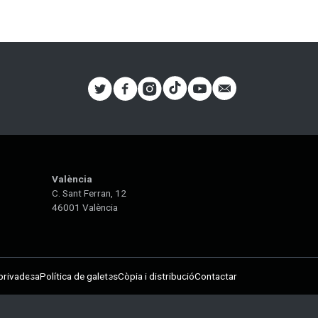
València
C. Sant Ferran, 12
46001 València
 privadesa
Política de galetes
Còpia i distribució
Contactar