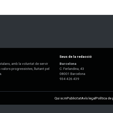
Seus de la redacció
talans, amb la voluntat de servir
Barcelona
 valors progressistes, lluitant pel
C. Ferlandina, 43
a.
08001 Barcelona
934 426 439
Qui som
Publicitat
Avís legal
Política de